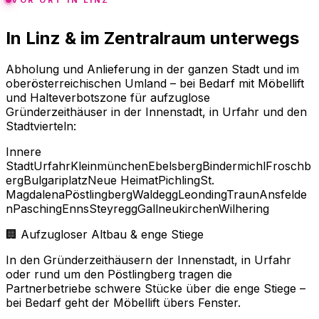
VOR ORT IN LINZ
In Linz & im Zentralraum unterwegs
Abholung und Anlieferung in der ganzen Stadt und im
oberösterreichischen Umland – bei Bedarf mit Möbellift
und Halteverbotszone für aufzuglose
Gründerzeithäuser in der Innenstadt, in Urfahr und den
Stadtvierteln:
Innere
Stadt
Urfahr
Kleinmünchen
Ebelsberg
Bindermichl
Froschb
erg
Bulgariplatz
Neue Heimat
Pichling
St.
Magdalena
Pöstlingberg
Waldegg
Leonding
Traun
Ansfelde
n
Pasching
Enns
Steyregg
Gallneukirchen
Wilhering
🏢 Aufzugloser Altbau & enge Stiege
In den Gründerzeithäusern der Innenstadt, in Urfahr
oder rund um den Pöstlingberg tragen die
Partnerbetriebe schwere Stücke über die enge Stiege –
bei Bedarf geht der Möbellift übers Fenster.