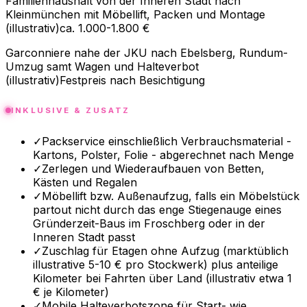
Familienhaushalt von der Inneren Stadt nach
Kleinmünchen mit Möbellift, Packen und Montage
(illustrativ)
ca. 1.000-1.800 €
Garconniere nahe der JKU nach Ebelsberg, Rundum-
Umzug samt Wagen und Halteverbot
(illustrativ)
Festpreis nach Besichtigung
INKLUSIVE & ZUSATZ
✓
Packservice einschließlich Verbrauchsmaterial -
Kartons, Polster, Folie - abgerechnet nach Menge
✓
Zerlegen und Wiederaufbauen von Betten,
Kästen und Regalen
✓
Möbellift bzw. Außenaufzug, falls ein Möbelstück
partout nicht durch das enge Stiegenauge eines
Gründerzeit-Baus im Froschberg oder in der
Inneren Stadt passt
✓
Zuschlag für Etagen ohne Aufzug (marktüblich
illustrative 5-10 € pro Stockwerk) plus anteilige
Kilometer bei Fahrten über Land (illustrativ etwa 1
€ je Kilometer)
✓
Mobile Halteverbotszone für Start- wie