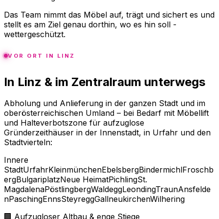
Das Team nimmt das Möbel auf, trägt und sichert es und
stellt es am Ziel genau dorthin, wo es hin soll -
wettergeschützt.
VOR ORT IN LINZ
In Linz & im Zentralraum unterwegs
Abholung und Anlieferung in der ganzen Stadt und im
oberösterreichischen Umland – bei Bedarf mit Möbellift
und Halteverbotszone für aufzuglose
Gründerzeithäuser in der Innenstadt, in Urfahr und den
Stadtvierteln:
Innere
Stadt
Urfahr
Kleinmünchen
Ebelsberg
Bindermichl
Froschb
erg
Bulgariplatz
Neue Heimat
Pichling
St.
Magdalena
Pöstlingberg
Waldegg
Leonding
Traun
Ansfelde
n
Pasching
Enns
Steyregg
Gallneukirchen
Wilhering
🏢 Aufzugloser Altbau & enge Stiege